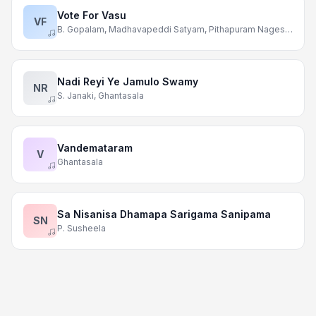
Vote For Vasu
VF
B. Gopalam, Madhavapeddi Satyam, Pithapuram Nageswara Rao, Hymavati, Udutha Sarojini
Nadi Reyi Ye Jamulo Swamy
NR
S. Janaki, Ghantasala
Vandemataram
V
Ghantasala
Sa Nisanisa Dhamapa Sarigama Sanipama
SN
P. Susheela