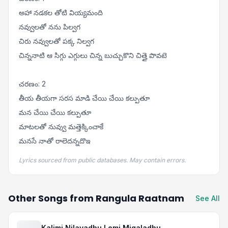
అహా నడకల తోటి వియ్యమంది
నవ్వులతో నను పిల్వగ
చిరు నవ్వులతో పక్క నిల్వగ
చిన్ననాటి ఆ సిగ్గు ఎగ్గులు చిన్న బుచ్చుకొని చిత్తై పొవటె
చరణం: 2
తీయ తీయగా సరస మాడి చేయి చేయి కల్పుతూ
మన చేయి చేయి కల్పుతూ
మాటలతో నువ్వు మత్తెక్కించాకే
మనసే నాతో రాలెదన్నదొఇ
Lyrics sourced from public databases. May contain errors.
Other Songs from Rangula Raatnam
See All
Kalimi Nilavadhu Lemi Migaladhu