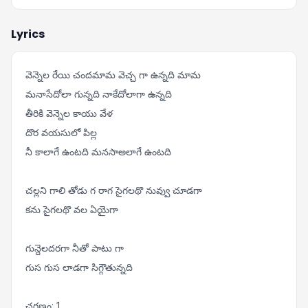
Lyrics
వెన్నెల రేయి చందమామ వెచ్చ గా ఉన్నది మామ
మనాసేదోలా గున్నది నాకేదోలాగా ఉన్నది
తీరికి వెన్నెల కాయు వేళ
దొర వయసులో పిల్ల
నీ కాలాగే ఉంటది మనసాఅలాగే ఉంటది
చల్లని గాలి తోడు గ రాగ సైగలథొ నువ్వు చూడగా
కను సైగలథొ వల ఏయైగా
గున్దెలదరగా నీతో పాటు గా
గుస గుస లాడగా సిగ్గౌతున్నది
చరణం: 1