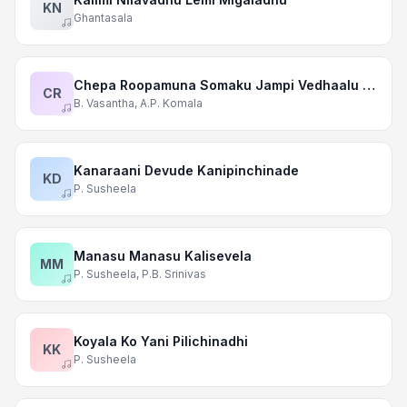
KN
Ghantasala
Chepa Roopamuna Somaku Jampi Vedhaalu Techina Narayana
CR
B. Vasantha, A.P. Komala
Kanaraani Devude Kanipinchinade
KD
P. Susheela
Manasu Manasu Kalisevela
MM
P. Susheela, P.B. Srinivas
Koyala Ko Yani Pilichinadhi
KK
P. Susheela