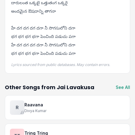
దారులంత ఒక్కటై ఒత్తుతంగ ఒక్కరై
అందమైన ఔషదాన్ని తాగనా
హే దగ దగ దగ దగా నీ సొగసులోని దగా
భగ భగ భగ భగా పెంచింది పడుచు పగా
హే దగ దగ దగ దగా నీ సొగసులోని దగా
భగ భగ భగ భగా పెంచింది పడుచు పగా
Lyrics sourced from public databases. May contain errors.
Other Songs from Jai Lavakusa
See All
Raavana
R
Divya Kumar
Tring Tring