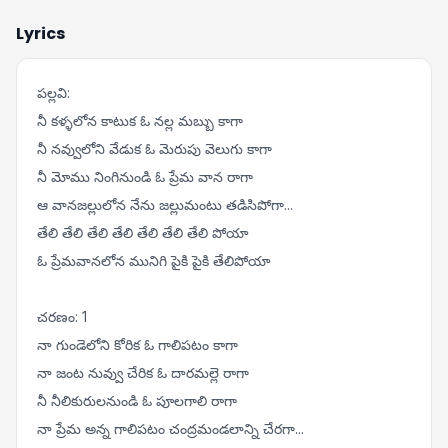
Lyrics
పల్లవి:
నీ కళ్ళలోన కాటుక ఓ నల్ల మబ్బు కాగా
నీ నవ్వులోని వేడుక ఓ మెరుపు వెలుగు కాగా
నీ మోము నింగినుండి ఓ ప్రేమ వాన రాగా
ఆ వానజల్లులోన నేను జల్లుమంటు తడిసిపోగా...
తేలి తేలి తేలి తేలి తేలి తేలి తేలి పోయా
ఓ ప్రేమవానలోన మునిగి పైకి పైకి తేలిపోయా
చరణం: 1
నా గుండెలోని కోరిక ఓ గాలిపటం కాగా
నా జంట నువ్వు చేరిక ఓ దారమల్లె రాగా
నీ నీలికురులనుండి ఓ పూలగాలి రాగా
నా ప్రేమ అన్న గాలిపటం చంద్రమండలాన్ని చేరగా...